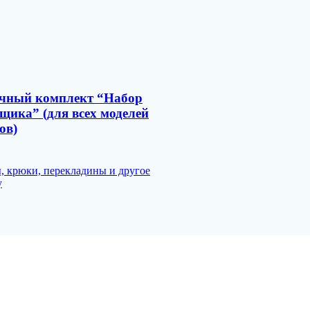
чный комплект “Набор
щика” (для всех моделей
ов)
 крюки, перекладины и другое
у