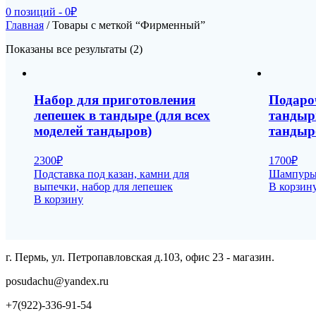
0 позиций -
0
₽
Главная
/ Товары с меткой “Фирменный”
Показаны все результаты (2)
Набор для приготовления
Подаро
лепешек в тандыре (для всех
тандыр
моделей тандыров)
тандыр
2300
₽
1700
₽
Подставка под казан, камни для
Шампуры,
выпечки, набор для лепешек
В корзин
В корзину
г. Пермь, ул. Петропавловская д.103, офис 23 - магазин.
posudachu@yandex.ru
+7(922)-336-91-54