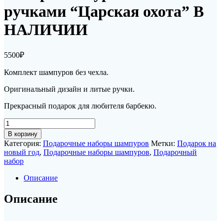
ручками “Царская охота” В
НАЛИЧИИ
5500
₽
Комплект шампуров без чехла.
Оригинальный дизайн и литые ручки.
Прекрасный подарок для любителя барбекю.
Количество
товара
В корзину
Набор
Категория:
Подарочные наборы шампуров
Метки:
Подарок на
шампуров
новый год
,
Подарочные наборы шампуров
,
Подарочный
с
набор
литыми
ручками
Описание
"Царская
охота"
Описание
В
НАЛИЧИИ