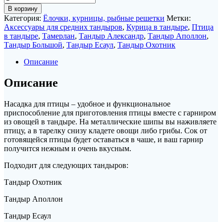
товара
В корзину
Насадка
Категория:
Ёлочки, курницы, рыбные решетки
Метки:
для
Аксессуары для средних тандыров
,
Курица в тандыре
,
Птица
птицы
в тандыре
,
Тамерлан
,
Тандыр Александр
,
Тандыр Аполлон
,
для
Тандыр Большой
,
Тандыр Есаул
,
Тандыр Охотник
средних
тандыров
Описание
(Охотник,
Аполлон,
Описание
Есаул,
Большой,
Насадка для птицы – удобное и функциональное
Тамерлан)
приспособление для приготовления птицы вместе с гарниром
из овощей в тандыре. На металлические шипы вы наживляете
птицу, а в тарелку снизу кладете овощи либо грибы. Сок от
готовящейся птицы будет оставаться в чаше, и ваш гарнир
получится нежным и очень вкусным.
Подходит для следующих тандыров:
Тандыр Охотник
Тандыр Аполлон
Тандыр Есаул