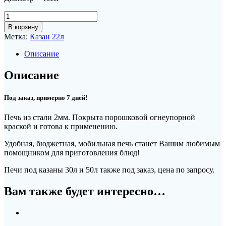
Количество
товара
В корзину
Печь
Метка:
Казан 22л
под
казан
Описание
22л
Описание
Под заказ, примерно 7 дней!
Печь из стали 2мм. Покрыта порошковой огнеупорной
краской и готова к применению.
Удобная, бюджетная, мобильная печь станет Вашим любимым
помощником для приготовления блюд!
Печи под казаны 30л и 50л также под заказ, цена по запросу.
Вам также будет интересно…