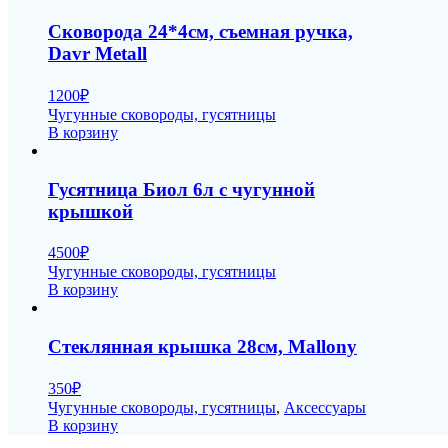
Сковорода 24*4см, съемная ручка,
Davr Metall
1200
₽
Чугунные сковороды, гусятницы
В корзину
Гусятница Биол 6л с чугунной
крышкой
4500
₽
Чугунные сковороды, гусятницы
В корзину
Стеклянная крышка 28см, Mallony
350
₽
Чугунные сковороды, гусятницы
,
Аксессуары
В корзину