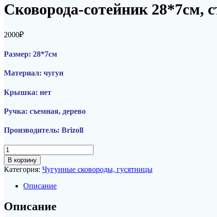
Сковорода-сотейник 28*7см, съ
2000
₽
Размер: 28*7см
Материал: чугун
Крышка: нет
Ручка: съемная, дерево
Производитель: Brizoll
Количество
товара
В корзину
Сковорода-
Категория:
Чугунные сковороды, гусятницы
сотейник
28*7см,
Описание
съемная
ручка,
Описание
Brizoll