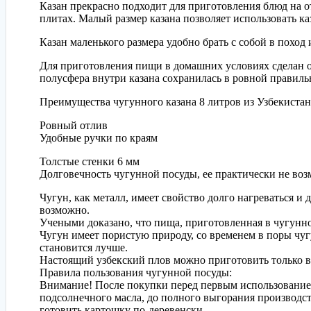
Казан прекрасно подходит для приготовления блюд на о
плитах. Малый размер казана позволяет использовать ка
Казан маленького размера удобно брать с собой в поход
Для приготовления пищи в домашних условиях сделан отл
полусфера внутри казана сохранилась в ровной правил
Преимущества чугунного казана 8 литров из Узбекистан
Ровный отлив
Удобные ручки по краям
Толстые стенки 6 мм
Долговечность чугунной посуды, ее практически не во
Чугун, как металл, имеет свойство долго нагреваться и
возможно.
Учеными доказано, что пища, приготовленная в чугунн
Чугун имеет пористую природу, со временем в поры чугу
становится лучше.
Настоящий узбекский плов можно приготовить только в
Правила пользования чугунной посуды:
Внимание! После покупки перед первым использованием
подсолнечного масла, до полного выгорания производств
готовить картошку по-деревенски.