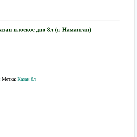
зан плоское дно 8л (г. Наманган)
ы
Метка:
Казан 8л