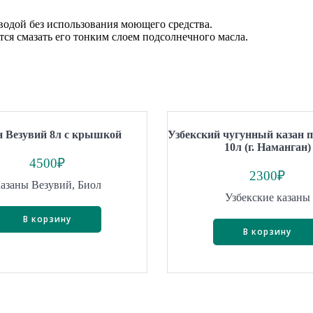
водой без использования моющего средства.
ется смазать его тонким слоем подсолнечного масла.
н Везувий 8л с крышкой
Узбекский чугунный казан п
10л (г. Наманган)
4500
₽
2300
₽
азаны Везувий, Биол
Узбекские казаны
В корзину
В корзину