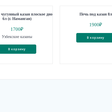
 чугунный казан плоское дно
Печь под казан 8л
6л (г. Наманган)
1900
₽
1700
₽
Узбекские казаны
В корзину
В корзину