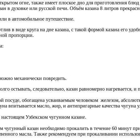
ткрытом огне, также имеет плоское дно для приготовления блюд
зан в духовке или русской печи. Объём казана 8 литров прекрас
 или в автомобильное путешествие.
ив в виде круга на дне казана, с такой формой казана его удобн
ьной пропорции.
а:
зможно механически повредить.
 долго остывать, следовательно, казан равномерно нагревается, 
ой посуде, обогащена усваиваемым человеком железом, абсолютн
на впитывается масло, жир, и антипригарные качества чугуна ул
 настоящем Узбекском чугунном казане.
 чугунный казан необходимо прокалить в течение 60 минут при
енного масла. Также рекомендуем при прокаливании использоват