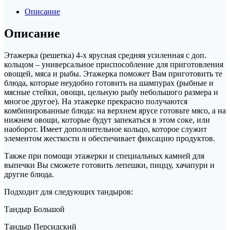
средняя
Описание
усиленная
с
Описание
доп.
кольцом
Этажерка (решетка) 4-х ярусная средняя усиленная с доп.
(Большой,
кольцом – универсальное приспособление для приготовления
Персидский)
овощей, мяса и рыбы. Этажерка поможет Вам приготовить те
блюда, которые неудобно готовить на шампурах (рыбные и
мясные стейки, овощи, цельную рыбу небольшого размера и
многое другое). На этажерке прекрасно получаются
комбинированные блюда: на верхнем ярусе готовьте мясо, а на
нижнем овощи, которые будут запекаться в этом соке, или
наоборот. Имеет дополнительное кольцо, которое служит
элементом жесткости и обеспечивает фиксацию продуктов.
Также при помощи этажерки и специальных камней для
выпечки Вы сможете готовить лепешки, пиццу, хачапури и
другие блюда.
Подходит для следующих тандыров:
Тандыр Большой
Тандыр Персидский