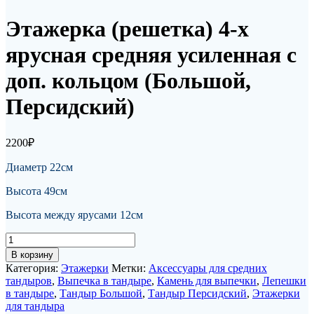
Этажерка (решетка) 4-х
ярусная средняя усиленная с
доп. кольцом (Большой,
Персидский)
2200
₽
Диаметр 22см
Высота 49см
Высота между ярусами 12см
Количество
товара
В корзину
Этажерка
Категория:
Этажерки
Метки:
Аксессуары для средних
(решетка)
тандыров
,
Выпечка в тандыре
,
Камень для выпечки
,
Лепешки
4-
в тандыре
,
Тандыр Большой
,
Тандыр Персидский
,
Этажерки
х
для тандыра
ярусная