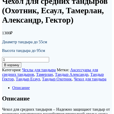
Чехол для средних тандыров
(Охотник, Есаул, Тамерлан,
Александр, Гектор)
1300
₽
Диаметр тандыра до 55см
Высота тандыра до 95см
Количество
товара
В корзину
Чехол
Категория:
Чехлы для тандыра
Метки:
Аксессуары для
для
средних тандыров
,
Тамерлан
,
Тандыр Александр
,
Тандыр
средних
Гектор
,
Тандыр Есаул
,
Тандыр Охотник
,
Чехол для тандыра
тандыров
(Охотник,
Описание
Есаул,
Тамерлан,
Описание
Александр,
Гектор)
Чехол для средних тандыров – Надежно защищают тандыр от
внешнего негативного воздействия природной среды: снега,